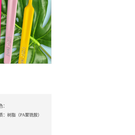
色：
质：
树脂（PA聚铣胺）