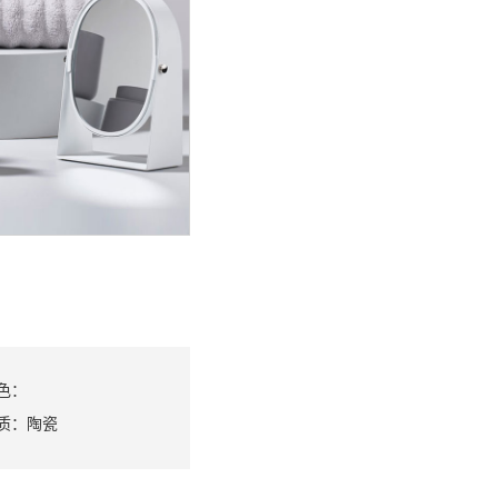
色：
质：
陶瓷